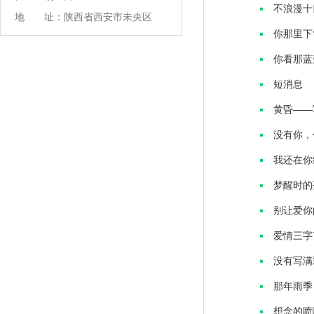
不浪漫十
地 址：陕西省西安市未央区
你那里下
你看那蓝
短消息
黄昏——
没有你，
我还在你
梦醒时的
别让爱你
爱情三字
没有写满
那年雨季
想念的喷