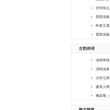
伏特加之
晨雨浅殇
昨夜又遇
晨雨浅殇
古韵诗词
清明寄情
清明浅慕
古韵七律
虞美人两
槐花颂（
散文随笔