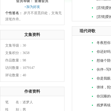
会员等级： 普通会员
+加为好友
[言情]
个性签名：
岁月不居觅归处，文海无
[言情]
涯笔作舟。
现代诗歌
文集资料
冬夜想你
文集等级：30
你还好吗
文集积分：3658
作品数量：98
想做个陪
访问数量：1079147
伙伴--
评论数量：40
你是我眼
弹球，陀
作者资料
你沉睡的
笔 名：述梦人
残梦再续
性 别：男