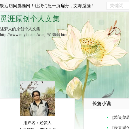
欢迎访问觅涯网！让我们泛一页扁舟，文海觅涯！
觅涯原创个人文集
述梦人的原创个人文集
http://www.miyia.com/wenji/513644.htm
长篇小说
[武侠]
用户名：述梦人
[言情]