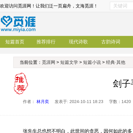
欢迎访问觅涯网！让我们泛一页扁舟，文海觅涯！
短篇首页
推荐排行
现代诗歌
古韵诗词
当前位置：
觅涯网
>
短篇文学
>
短篇小说
>
经典·其他
刽子
作者：
林月奕
发表于: 2024-10-11 18:23
字数：1420
张先生总也想不明白，此世间的贪恶，因何如此的多