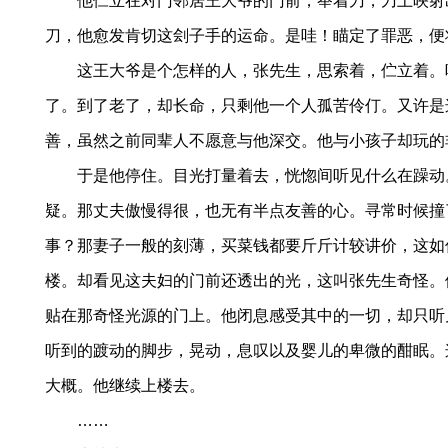
他伫立在对门邻居王大爷的门前，举着刀，刀上映射
刀，他愈发肯切这刽子手的运命。是哇！瞄定了罪恶，便
这王大爷是个怎样的人，张先生，思索着，伫立着。
了。到了老了，却长命，只剩他一个人孤苦伶仃。又许是
善，虽然之前同辈人不愿意与他深交。他与小孩子却玩的
于是他停住。目光打量着去，恍惚间听见什么在躁动
疑。那丈夫傲慢得很，也无有半点友善的心。寻常时候撞
事？那妻子一般的刻薄，买菜钱都要斤斤计较讲价，这如
楼。却看见这夫妇的门前还透出的光，这叫张先生奇怪。
贴在那奇怪光源的门上。他闭息感受其中的一切，却只听
听到的踱动的脚步，晃动，息叹以及婴儿的卑微的酣眠。
大概。他继续上楼去。
……