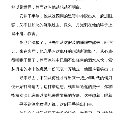
好以见世界，然而这叫他越想越不明白。
安静了半晌，他从这四周的黑暗中挣脱出来，躲进眼
静，又不甘如此的沉眠过去。良久，月光刺在他的眸子上
些小鬼儿作害。
夜已经深极了，张先生从这假装的睡眠中醒来，轻声
儿。来在客厅，他几乎叫这疯狂的想法所激慨了。从心底
得喉咙干极了，然而冰箱中已翻不出任何的酒水来饮，索
从流走的水中他瞧见一份悲哀一齐地走，他颤抖着笑出，
寻来寻去，不知从何处才寻出来一把少年时代的钢刀
便开始打磨这刀，边打磨边想。残世里逍遥的虎伥，尔将
指棒奏演此哀嚎以赞礼来世黎民的安康。这样想着，唱着
寻不到酒水喷洒刀锋，这刽子手跨出门去。