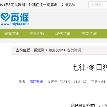
欢迎访问觅涯网！让我们泛一页扁舟，文海觅涯！
短篇首页
推荐排行
现代诗歌
古韵诗词
当前位置：
觅涯网
>
短篇文学
>
古韵诗词
七律·冬日
作者：
清江野老
发表于: 2024-01-14 21:37
字数：64
寒风恶意挤窗门，斗