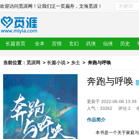
欢迎访问觅涯网！让我们泛一页扁舟，文海觅涯！
长篇首页
全本
言情
玄幻
武侠
仙侠
历史
当前位置：
觅涯网
>
长篇小说
>
乡土
> 奔跑与呼唤
奔跑与呼唤
更新于 2022-06-06 13:39
人气：33262
评论:2
作品简介
本书是一个关于家庭与