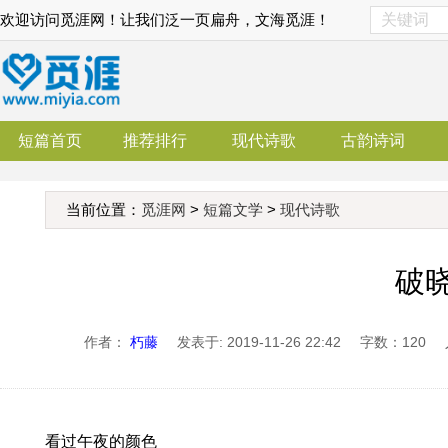
欢迎访问觅涯网！让我们泛一页扁舟，文海觅涯！
短篇首页
推荐排行
现代诗歌
古韵诗词
当前位置：
觅涯网
>
短篇文学
>
现代诗歌
破
作者：
朽藤
发表于: 2019-11-26 22:42
字数：120
看过午夜的颜色