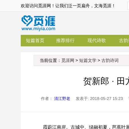
欢迎访问觅涯网！让我们泛一页扁舟，文海觅涯！
短篇首页
推荐排行
现代诗歌
古韵
当前位置：
觅涯网
>
短篇文学
>
古韵诗词
贺新郎 · 
作者：
清江野老
发表于: 2018-05-27 15:23
霞蔚江南岸。古城中、绿融初夏，芭蕉叶展