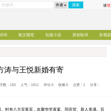
搜索
请
登
诗词
散文随笔
短篇小说
原创歌词
影视
田方涛与王悦新婚有寄
字数：150
人气：1811
评论:0
收藏:0
点赞：1
分享：
。时有八方宾客至，欢聚华堂喜宴。同庆贺、新人美满。百