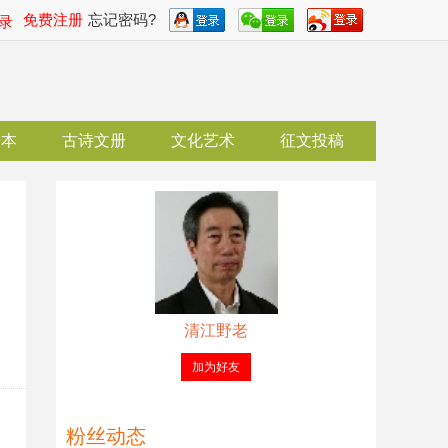
免费注册
忘记密码?
录
剧本
古诗文册
文化艺术
征文投稿
清江野老
加为好友
粉丝动态