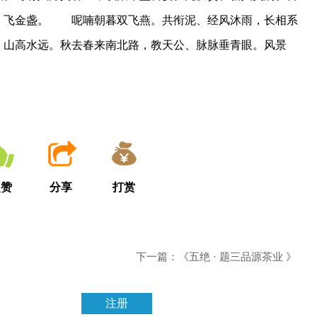
，飞金盏。 呢喃朝暮双飞燕。共衔泥、经风沐雨，长相系
、山高水远。秋去春来南北路，教天公、脉脉垂青眼。风景
点赞
分享
打赏
下一篇：《五绝 · 题三品源茶业 》