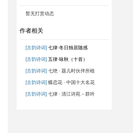
暂无打赏动态
作者相关
[古韵诗词]
七律·冬日独居随感
[古韵诗词]
五律·咏秋（十首）
[古韵诗词]
七绝 · 题儿时伙伴所植
[古韵诗词]
蝶恋花 · 中国十大名花
[古韵诗词]
七律 · 清江诗苑－群吟